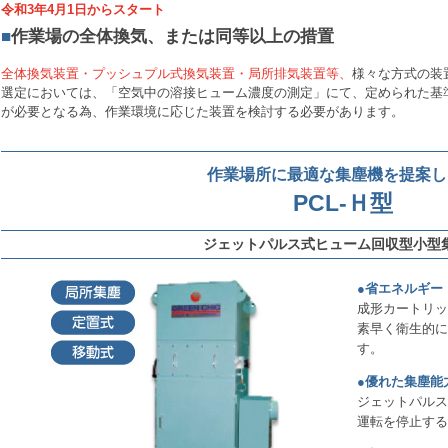
令和3年4月1日からスタート
■
作業場の全体換気、または同等以上の措置
全体換気装置・プッシュプル式換気装置・局所排気装置等、
様々な方式の装
選定においては、「空気中の溶接ヒューム濃度の測定」にて、定められた基
が必要となる為、作業環境に応じた装置を検討する必要があります。
作業場所に最適な集塵機を提案し
PCL-Ｈ型
ジェットパルス式ヒューム回収型小型
●省エネルギー
成形カートリッ
素早く衛生的に
す。
●優れた集塵能
ジェットパルス
運転を停止する