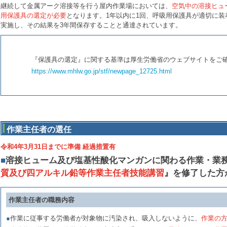
継続して金属アーク溶接等を行う屋内作業場においては、
空気中の溶接ヒュ
用保護具の選定が必要
となります。1年以内に1回、呼吸用保護具が適切に
実施し、その結果を3年間保存することと通達されています。
『保護具の選定』に関する基準は厚生労働省のウェブサイトをご
https://www.mhlw.go.jp/stf/newpage_12725.html
作業主任者の選任
令和4年3月31日までに準備 経過措置有
■
溶接ヒューム及び塩基性酸化マンガンに関わる作業・業
質及び四アルキル鉛等作業主任者技能講習
』を修了した方
作業主任者の職務内容
●
作業に従事する労働者が対象物に汚染され、吸入しないように、
作業の