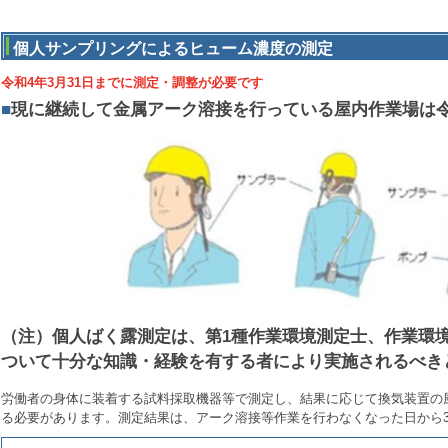
個人サンプリングによるヒューム濃度の測定
令和4年3月31日までに測定・調整が必要です
■
現に継続して金属アーク溶接を行っている屋内作業場は令和
（注）個人ばく露測定は、第1種作業環境測定士、作業環
ついて十分な知識・経験を有する者により実施されるべき
労働者の身体に装着する試料採取機器等で測定し、結果に応じて換気装置の
る必要があります。測定結果は、アーク溶接等作業を行わなくなった日から3