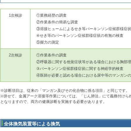
1次検診
①業務経歴の調査
②作業条件の簡易な調査
③溶接ヒュームによるせき等パーキンソン症候群様症
④せき等のパーキンソン症候群様症状の有無の検査
⑤握力の測定
2次検診
①作業条件の調査
②呼吸器に関する他覚症状等がある場合における胸部
③パーキンソン症候群様症状に関する神経学的検査
④医師が必要と認める場合における尿中等のマンガン
※診断項目は、従来の「マンガン及びその化合物に係る項目」と同じです。
※併せて、金属アーク溶接等作業については、「じん肺法」にて義務付けら
となりますので、両方の健康診断を実施する必要があります。
全体換気装置等による換気