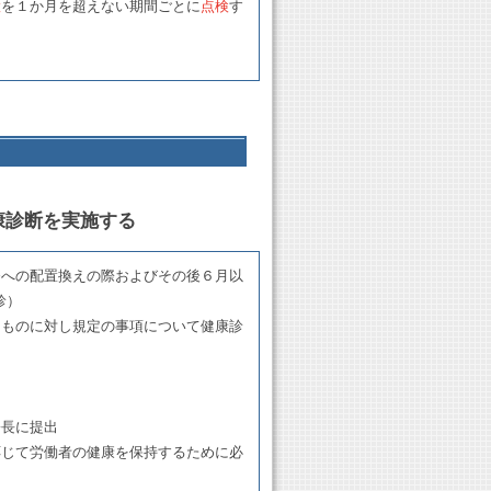
置
を１か月を超えない期間ごとに
点検
す
康診断を実施する
務への配置換えの際およびその後６月以
診）
るものに対し規定の事項について健康診
署長に提出
応じて労働者の健康を保持するために必