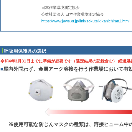
日本作業環境測定協会
公益社団法人 日本作業環境測定協会
https://www.jawe.or.jp/link/sokuteikikanichiran1.html
呼吸用保護具の選択
令和4年3月31日までに準備が必要です（選定結果の記録含む） 経過処
■
屋内外問わず、金属アーク溶接を行う作業場において有
※使用可能な防じんマスクの種類は、溶接ヒューム中