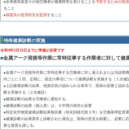
●
全体換気装置その他労働者が健康障害を受けることを
予防するための装
ること
●
保護具の使用状況
を
監視
すること
特殊健康診断の実施
令和4年3月31日までに準備が必要です
■
金属アーク溶接等作業に常時従事する作業者に対して健
●
金属アーク溶接等作業に常時従事する労働者に対し雇入れまたは当該業
内ごとに１回、定期に、規定の事項について健康診断を実施する（１次健
●
上記健康診断の結果、他覚症状が認められる者等で、医師が必要と認め
断を実施する（２次健診）
●
健康診断の結果を労働者に通知する。
●
健康診断の結果（個人票）は、５年間の保存が必要
●
特定化学物質健康診断結果報告書（特化則様式第３号）を労働基準監督
●
健康診断の結果異常と診断された場合は、医師の意見を勘案し、必要に
要な措置を講じる。