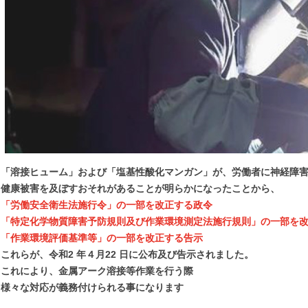
「溶接ヒューム」および「塩基性酸化マンガン」が、労働者に神経障
健康被害を及ぼすおそれがあることが明らかになったことから、
「労働安全衛生法施行令」の一部を改正する政令
「特定化学物質障害予防規則及び作業環境測定法施行規則」の一部を
「作業環境評価基準等」の一部を改正する告示
これらが、令和2 年４月22 日に公布及び告示されました。
これにより、金属アーク溶接等作業を行う際
様々な対応が義務付けられる事になります